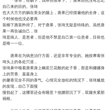
「张哥，你躺下，我帮你按摩下。」唐果自然没有忘记
自己来的目的。张琦
也大大方方的躺在美女的腿上，唐果已经摸遍他的全身，这
个时候他也没必要再
装柳下惠装矜持了。对于唐果，张琦无疑是特殊的。虽然唐
果一再告诫自己，张
琦是病人、是患者，但是他不禁是自己第一位患者，目前也
是唯一一位。
唐果在为病患治疗方面，还是非常专业的。她按摩着张
琦头上的各处穴道，
张琦鼻中嗅着唐果身上幽若兰花般的处子香，那是和娜娜身
上的芳香、嘉嘉身上
的馨香完全不同的香气。心情完全放松的情况下，张琦尴尬
的发现，自己下面慢
慢勃起了，这哪里还会有睡意？他腰部沉了下，双腿夹紧那
祸根。