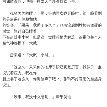
向四肢百骸，他那一柱擎天也渐渐颓软下去。
张琦美美的睡了一觉，等他再次睁开眼时，第一眼看到
的是唐果的俏脸和她
的笑容。「果果，我睡了多久？」张琦没感到脖颈有僵硬的
感觉，预计自己睡着
不会超过半小时，但是这一觉睡得极为解乏，连带他整个人
精气神都提了一大截。
唐果道：「大概一小时。」
「这么久？果果你的按摩手段还真是厉害，我脖子一点
没试着压力。我在你
腿上靠了这么久，你腿酸麻了吧？」张琦不好意思的坐起身
说道。
「没事，我没什么感觉。」唐果笑道。