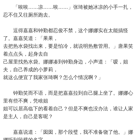
「唉唉……凉……唉……」张琦被她冰凉的小手一扎，
忍不住又往厕所跑去。
逗得嘉嘉和钟勤都忍俊不禁，这个娜娜实在太能搞怪
了。嘉嘉笑道：「果果，
去把热水袋找出来，要是怕冷，就说明热敷管用。」唐果笑
着点点头，起身去自
己屋里找热水袋。娜娜凑到钟勤身边，小声道：「嗳，姐
夫，自己养成的小萝莉，
就这么便宜了我家张琦啊？怎么个情况啊？」
钟勤笑而不语，而是把嘉嘉拉到自己腿上坐了。娜娜心
里有些不爽，凭啥姐
姐可以居高临下的看着自己？但是不爽也没办法，谁让人家
是主人，自己是客呢？
嘉嘉说道：「囡囡，那个段璧，我不准备饶了他。」娜
娜听到段璧的名字，