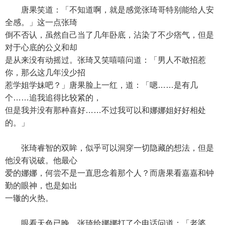
唐果笑道：「不知道啊，就是感觉张琦哥特别能给人安
全感。」这一点张琦
倒不否认，虽然自己当了几年卧底，沾染了不少痞气，但是
对于心底的公义和却
是从来没有动摇过。张琦又笑嘻嘻问道：「男人不敢招惹
你，那么这几年没少招
惹学姐学妹吧？」唐果脸上一红，道：「嗯……是有几
个……追我追得比较紧的，
但是我并没有那种喜好……不过我可以和娜娜姐好好相处
的。」
张琦睿智的双眸，似乎可以洞穿一切隐藏的想法，但是
他没有说破。他最心
爱的娜娜，何尝不是一直思念着那个人？而唐果看嘉嘉和钟
勤的眼神，也是如出
一辙的火热。
眼看天色已晚，张琦给娜娜打了个电话问道：「老婆，