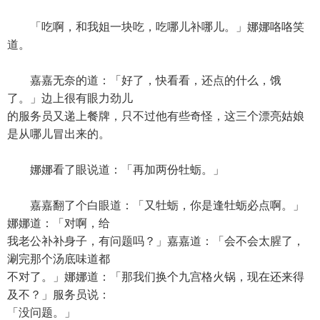
「吃啊，和我姐一块吃，吃哪儿补哪儿。」娜娜咯咯笑
道。
嘉嘉无奈的道：「好了，快看看，还点的什么，饿
了。」边上很有眼力劲儿
的服务员又递上餐牌，只不过他有些奇怪，这三个漂亮姑娘
是从哪儿冒出来的。
娜娜看了眼说道：「再加两份牡蛎。」
嘉嘉翻了个白眼道：「又牡蛎，你是逢牡蛎必点啊。」
娜娜道：「对啊，给
我老公补补身子，有问题吗？」嘉嘉道：「会不会太腥了，
涮完那个汤底味道都
不对了。」娜娜道：「那我们换个九宫格火锅，现在还来得
及不？」服务员说：
「没问题。」