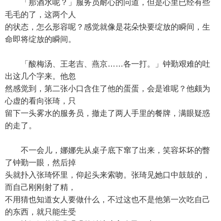
「那酒水呢？」服务员耐心的问道，但是心里已经有些
毛毛的了，这两个人
的状态，怎么形容呢？感觉就像是花朵快要绽放的瞬间，生
命即将绽放的瞬间。
「酸梅汤、王老吉、燕京……各一打。」钟勤艰难的吐
出这几个字来。他忽
然感觉到，第二张小口含住了他的蛋蛋，会是谁呢？他颇为
心虚的看向张琦，只
留下一头雾水的服务员，撤走了两人手里的餐牌，满眼疑惑
的走了。
不一会儿，娜娜先从桌子底下窜了出来，笑容坏坏的瞥
了钟勤一眼，然后掉
头就扑入张琦怀里，仰起头来索吻。张琦见她口中鼓鼓的，
而自己刚刚射了精，
不用猜也知道女人要做什么，不过这也不是他第一次吃自己
的东西，就只能生受