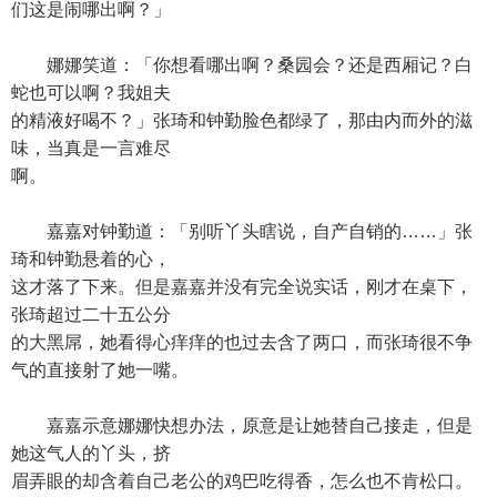
们这是闹哪出啊？」
娜娜笑道：「你想看哪出啊？桑园会？还是西厢记？白
蛇也可以啊？我姐夫
的精液好喝不？」张琦和钟勤脸色都绿了，那由内而外的滋
味，当真是一言难尽
啊。
嘉嘉对钟勤道：「别听丫头瞎说，自产自销的……」张
琦和钟勤悬着的心，
这才落了下来。但是嘉嘉并没有完全说实话，刚才在桌下，
张琦超过二十五公分
的大黑屌，她看得心痒痒的也过去含了两口，而张琦很不争
气的直接射了她一嘴。
嘉嘉示意娜娜快想办法，原意是让她替自己接走，但是
她这气人的丫头，挤
眉弄眼的却含着自己老公的鸡巴吃得香，怎么也不肯松口。