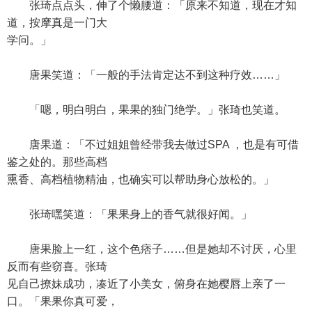
张琦点点头，伸了个懒腰道：「原来不知道，现在才知
道，按摩真是一门大
学问。」
唐果笑道：「一般的手法肯定达不到这种疗效……」
「嗯，明白明白，果果的独门绝学。」张琦也笑道。
唐果道：「不过姐姐曾经带我去做过SPA ，也是有可借
鉴之处的。那些高档
熏香、高档植物精油，也确实可以帮助身心放松的。」
张琦嘿笑道：「果果身上的香气就很好闻。」
唐果脸上一红，这个色痞子……但是她却不讨厌，心里
反而有些窃喜。张琦
见自己撩妹成功，凑近了小美女，俯身在她樱唇上亲了一
口。「果果你真可爱，