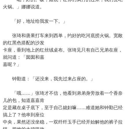
火锅。」娜娜说道。
「好，地址给我发一下。」
张琦和唐果打车来到西单，约好的吃河底捞火锅。宽敞
的红黑色搭配的沙发
卡座，垂到地上的红丝绒桌布。张琦见只有自己兄弟在座，
就问道：「囡囡和嘉
嘉呢？」
钟勤道：「还没来，我先过来占座的。」
「哦……」张琦才不信，他看到弟弟身旁放着一个香奈
儿的包，知道嘉嘉肯
定是藏在桌子底下，至于自己媳妇嘛……难道她和钟勤已经
搞上了？他串到座位
中央，果然还没坐稳，一双纤纤玉手已经开始解他的裤子拉