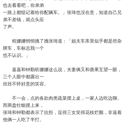
也去看看吧，你弟弟
一路上都惦记着给你配辆车。」张琦也没在意，知道自己兄
弟不差钱，就点头应
了声。
程娜娜悄悄拽了拽张琦道：「姐夫车库里似乎都是些杂
牌车，车标志我一个
也不认识。」
嘉嘉和钟勤听娜娜这么说，夫妻俩又和唐果互望一眼，
三个人眼中都露出一
丝丝不怀好意的笑容。
不一会，点的各款肉类蔬菜摆上桌，一家人边吃边聊。
而两盘牡蛎摆上来，
张琦和钟勤都表示了抗拒，逗得三女笑得花枝烂颤，非逼着
他俩一人吃了半打。