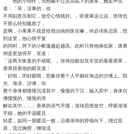
他的小动作，当然瞒不过居高临下的唐果，她柔声笑
道：「哥，没事的，你
不用刻意压制它，放空心情就好。」听唐果这么说，张琦也
不那么特别尴尬了，
是啊，小果果不就是给我治病的医生嘛，何必讳疾忌医，想
到这里，他心情平复
的同时，胯下的小帐篷越起越高。此时只有他俩在家，唐果
倒是更放得开，笑道：
「这两天恢复的不错呢。」张琦抬眼似笑非笑的看看唐果，
唐果捂着他的眼笑道：
「好啦，闭好眼睛，想象你整个人平躺在海边的沙滩上。阳
光、海浪、沙滩，你
整个身体都慢慢沉浸其中，慢慢的下沉，融入其中，身体仿
佛慢慢的、慢慢的溶
解在其中……」唐果的语气平缓，张琦思维放空，呼吸渐渐
平稳，她的手温暖且
轻柔，如同一股暖流一般，沿着张琦的脖颈向下，绕过双
肩，流过胸膛，继续流