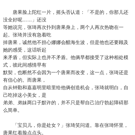
唐果脸上陀红一片，摇头否认道：「不是的，你那儿还
没全好呢……」还没
等她说完，张琦再次扑到唐果身上，两个人再次热吻在一
起。张琦并没有急着吃
掉唐果，诚然他不担心娜娜会醋海生波，但是他也还要顾及
她的感受，这话听起
来矛盾，但实际上也并不矛盾。他俩早都接受了这种相处模
式，彼此间感情早有
默契，也断然不会因为一个唐果而改变，这一点，张琦还是
有信心的。而唐果，
自从钟勤和嘉嘉明里暗里给他俩创造机会，张琦就明白，自
己吃掉这小美女，是
弟弟、弟妹两口子默许的，并不只是帮自己治疗勃起障碍那
么简单。
「宝贝儿，你是处女？」张琦笑问道。靠在张琦怀里，
唐果红着脸点点头。