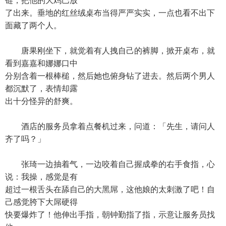
链，把他的大鸡巴放
了出来。垂地的红丝绒桌布当得严严实实，一点也看不出下
面藏了两个人。
唐果刚坐下，就觉着有人拽自己的裤脚，掀开桌布，就
看到嘉嘉和娜娜口中
分别含着一根棒槌，然后她也俯身钻了进去。然后两个男人
都沉默了，表情却露
出十分怪异的舒爽。
酒店的服务员拿着点餐机过来，问道：「先生，请问人
齐了吗？」
张琦一边抽着气，一边咬着自己握成拳的右手食指，心
说：我操，感觉是有
超过一根舌头在舔自己的大黑屌，这他娘的太刺激了吧！自
己感觉胯下大屌硬得
快要爆炸了！他伸出手指，朝钟勤指了指，示意让服务员找