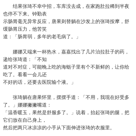
结果张琦不幸中招，车库没去成，在家跑肚拉稀到半夜
也停不下来。钟勤表
示肠胃毫无异常反应，唐果则替躺在沙发上的张琦按摩，舒
缓肠胃压力，他苦笑
道：「肠胃弱，多年的老毛病了。」
娜娜又端来一杯热水，嘉嘉找出了几片治拉肚子的药，
递给张琦道：「不知
道对不对症，可能晚上吃的海蛎子里有个不新鲜的，让你给
吃了。看看一会儿还
不好的话，还要去医院输个液。」
张琦躺在唐果怀里，摆摆手道：「不用，我现在好受多
了。」娜娜撇撇嘴道：
「温香暖玉，果然是舒服多了。」说着，抬起张琦的腿，把
它们放在自己身上，
然后把两只冰凉凉的小手从下面伸进张琦的衣服里。