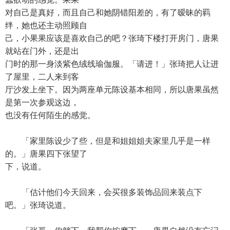
对自己是真好，而且自己和她阴错阳差的，有了暧昧的羁
绊，她也还主动照顾自
己，小果果应该是喜欢自己的吧？张琦下楼打开房门，唐果
就站在门外，还是出
门时的那一身淡紫色绒线瑜伽服。「请进！」张琦把人让进
了屋里，二人来到客
厅沙发上坐下。因为两座单元陈设基本相同，所以唐果虽然
是第一次参观这边，
也没有任何陌生的感觉。
「家里陈设少了些，但是和姐姐姐夫家里几乎是一样
的。」唐果四下张望了
下，说道。
「估计他们今天回来，会买很多装饰品回来装点下
吧。」张琦说道。