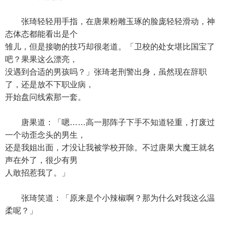
张琦轻轻用手指，在唐果粉雕玉琢的脸庞轻轻滑动，神
态体态都能看出是个
雏儿，但是接吻的技巧却很老道。「卫校的处女堪比国宝了
吧？果果这么漂亮，
没遇到合适的男孩吗？」张琦老刑警出身，虽然现在辞职
了，还是放不下职业病，
开始盘问线索那一套。
唐果道：「嗯……高一那阵子下手不知道轻重，打废过
一个动歪念头的男生，
还是我姐出面，才没让我被学校开除。不过唐果大魔王就名
声在外了，很少有男
人敢招惹我了。」
张琦笑道：「原来是个小辣椒啊？那为什么对我这么温
柔呢？」