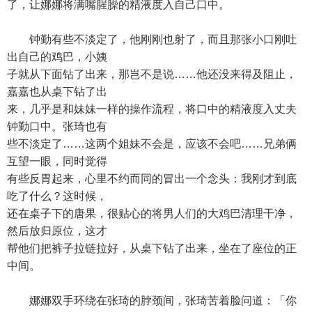
了，让娜娜将满嘴腥臊的精液度入自己口中。
钟勤有些不淡定了，他刚刚也射了，而且那张小口刚吐
出自己的鸡巴，小姨
子就从下面钻了出来，那岂不是说……他还没来得及阻止，
嘉嘉也从桌下钻了出
来，几乎是和妹妹一样的操作流程，将口中的精液度入丈夫
钟勤口中。张琦也有
些不淡定了……这两个姐妹不会是，应该不会吧……兄弟俩
互望一眼，同时觉得
有些反胃起来，心里不约而同的冒出一个念头：我刚才到底
吃了什么？这时候，
还在桌子下的唐果，很贴心的将男人们的大鸡巴清理干净，
然后放归原位，这才
帮他们把裤子拉链拉好，从桌下钻了出来，坐在了座位的正
中间。
娜娜双手环绕在张琦的脖颈间，张琦苦着脸问道：「你