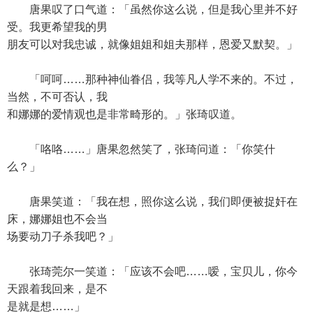
唐果叹了口气道：「虽然你这么说，但是我心里并不好
受。我更希望我的男
朋友可以对我忠诚，就像姐姐和姐夫那样，恩爱又默契。」
「呵呵……那种神仙眷侣，我等凡人学不来的。不过，
当然，不可否认，我
和娜娜的爱情观也是非常畸形的。」张琦叹道。
「咯咯……」唐果忽然笑了，张琦问道：「你笑什
么？」
唐果笑道：「我在想，照你这么说，我们即便被捉奸在
床，娜娜姐也不会当
场要动刀子杀我吧？」
张琦莞尔一笑道：「应该不会吧……嗳，宝贝儿，你今
天跟着我回来，是不
是就是想……」