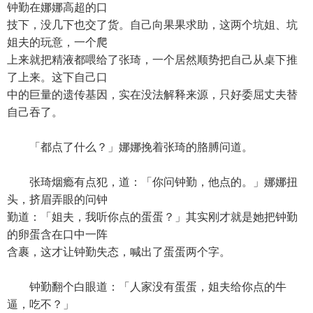
钟勤在娜娜高超的口
技下，没几下也交了货。自己向果果求助，这两个坑姐、坑
姐夫的玩意，一个爬
上来就把精液都喂给了张琦，一个居然顺势把自己从桌下推
了上来。这下自己口
中的巨量的遗传基因，实在没法解释来源，只好委屈丈夫替
自己吞了。
「都点了什么？」娜娜挽着张琦的胳膊问道。
张琦烟瘾有点犯，道：「你问钟勤，他点的。」娜娜扭
头，挤眉弄眼的问钟
勤道：「姐夫，我听你点的蛋蛋？」其实刚才就是她把钟勤
的卵蛋含在口中一阵
含裹，这才让钟勤失态，喊出了蛋蛋两个字。
钟勤翻个白眼道：「人家没有蛋蛋，姐夫给你点的牛
逼，吃不？」