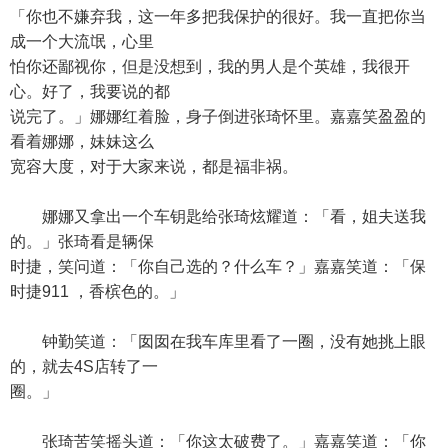
「你也不嫌弃我，这一年多把我保护的很好。我一直把你当
成一个大流氓，心里
怕你还鄙视你，但是没想到，我的男人是个英雄，我很开
心。好了，我要说的都
说完了。」娜娜红着脸，身子倒进张琦怀里。嘉嘉笑盈盈的
看着娜娜，妹妹这么
宽容大度，对于大家来说，都是福非祸。
娜娜又拿出一个车钥匙给张琦炫耀道：「看，姐夫送我
的。」张琦看是辆保
时捷，笑问道：「你自己选的？什么车？」嘉嘉笑道：「保
时捷911 ，香槟色的。」
钟勤笑道：「囡囡在我车库里看了一圈，没有她挑上眼
的，就去4S店转了一
圈。」
张琦苦笑摇头道：「你这太破费了。」嘉嘉笑道：「你