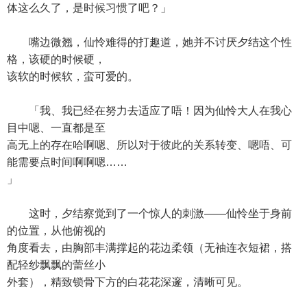
体这么久了，是时候习惯了吧？」
嘴边微翘，仙怜难得的打趣道，她并不讨厌夕结这个性
格，该硬的时候硬，
该软的时候软，蛮可爱的。
「我、我已经在努力去适应了唔！因为仙怜大人在我心
目中嗯、一直都是至
高无上的存在哈啊嗯、所以对于彼此的关系转变、嗯唔、可
能需要点时间啊啊嗯……
」
这时，夕结察觉到了一个惊人的刺激——仙怜坐于身前
的位置，从他俯视的
角度看去，由胸部丰满撑起的花边柔领（无袖连衣短裙，搭
配轻纱飘飘的蕾丝小
外套），精致锁骨下方的白花花深邃，清晰可见。