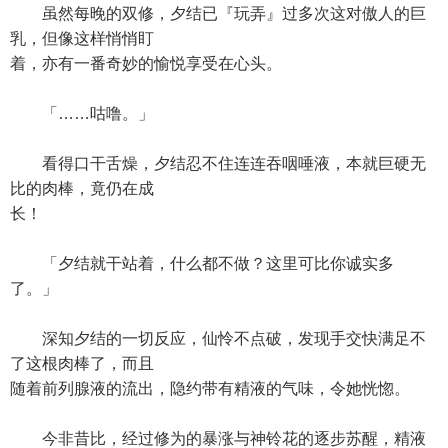
虽然每晚的双修，夕结已『玩弄』过多次这对傲人的巨
乳，但像这样悄悄盯
着，亦有一番奇妙的愉悦享受在心头。
「……咕噜。」
看得口干舌燥，夕结忍不住连连吞咽唾液，本就巨硬无
比的肉棒，竟仍在成
长！
「夕结就干站着，什么都不做？这里可比你诚实多
了。」
深知夕结的一切反应，仙怜不点破，发现手交快满足不
了这根肉棒了，而且
随着前列腺液的流出，隐约带有精液的气味，令她恍惚。
今非昔比，经过修为的暴涨与神铃花的逐步苏醒，精液