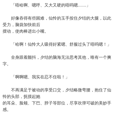
「唔哈啊、嗯呼、又大又硬的唔呜嗯……」
好像吞得有些困难，仙怜的玉手按住夕结的大腿，以此
受力，脑袋加快前后
摆动，使肉棒进出小嘴。
「哈啊！仙怜大人吸得好紧嗯、舒服过头了唔呜嗯！」
全身跟着颤抖，夕结的脑海无法思考其他，唯有一个爽
字。
「啊啊嗯、我实在忍不住啦！」
不再满足于被动的享受口交，夕结略微弯腰，抱住了仙
怜的头部，抚摸起她
的耳朵、脸颊、下巴、脖子等部位，尽享吹弹可破的美妙手
感。