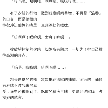
「唔呜嗯、哈啊唔、啊啊嗯、咳咳唔嗯……」
有了夕结的行动，激烈程度瞬间暴增，不再是『温吞』
的口交，而是整根肉
棒都冲进仙怜的嘴里，直顶深处的喉咙。
「哈啊啊！唔呜嗯、太爽了呜嗯！」
被欲望控制的夕结，扫除所有顾虑，一切为了把自己推
往高潮的顶点。
「呜唔、咳咳嗯、哈啊呜唔……」
粗长硬挺的肉棒，次次抵达深喉的抽插。渐渐的，仙怜
有种喘不过气来的感
受，途中还被呛到了。飘散的精液气味，更是经过喉咙，占
据她的感官。