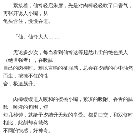
紧接着，仙怜轻启朱唇，先是对肉棒轻轻吹了口香气，
再张开诱人小嘴，从
龟头含住，慢慢吞进。
「仙、仙怜大人……」
无论多少次，每当看到仙怜这等超然出尘的绝色美人
（绝世强者），在吸舔
自己的肉棒时。难以言喻的征服感，总会在夕结的心中油然
而生，按捺不住的性
奋，极速飙升。
肉棒缓缓进入暖和的樱桃小嘴，紧凑的吸附、香舌的舔
舐、唾液的包围，短
短几秒钟，就给予夕结升天般的享受。都是口交，和双修时
相比，此刻却有截然
不同的快感，好神奇。