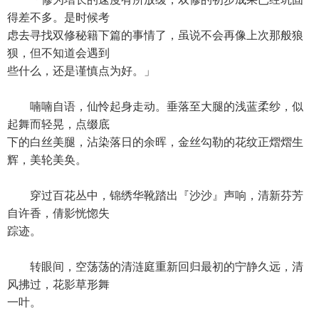
得差不多。是时候考
虑去寻找双修秘籍下篇的事情了，虽说不会再像上次那般狼
狈，但不知道会遇到
些什么，还是谨慎点为好。」
喃喃自语，仙怜起身走动。垂落至大腿的浅蓝柔纱，似
起舞而轻晃，点缀底
下的白丝美腿，沾染落日的余晖，金丝勾勒的花纹正熠熠生
辉，美轮美奂。
穿过百花丛中，锦绣华靴踏出『沙沙』声响，清新芬芳
自许香，倩影恍惚失
踪迹。
转眼间，空荡荡的清涟庭重新回归最初的宁静久远，清
风拂过，花影草形舞
一叶。