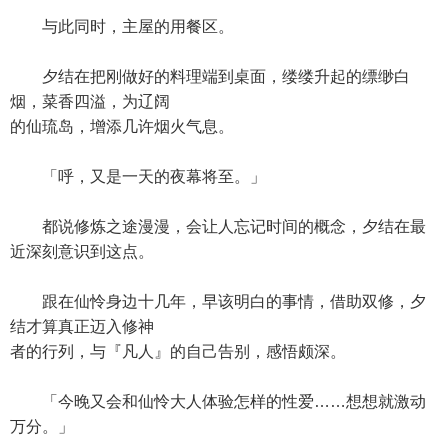
与此同时，主屋的用餐区。
夕结在把刚做好的料理端到桌面，缕缕升起的缥缈白
烟，菜香四溢，为辽阔
的仙琉岛，增添几许烟火气息。
「呼，又是一天的夜幕将至。」
都说修炼之途漫漫，会让人忘记时间的概念，夕结在最
近深刻意识到这点。
跟在仙怜身边十几年，早该明白的事情，借助双修，夕
结才算真正迈入修神
者的行列，与『凡人』的自己告别，感悟颇深。
「今晚又会和仙怜大人体验怎样的性爱……想想就激动
万分。」