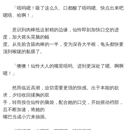
「唔呜嗯！吸了这么久、口都酸了唔呜嗯、快点出来吧
嗯唔、哈啊！」
意识到肉棒抵达射精的边缘，仙怜即刻加快口交的进
度，加大摇头晃脑的幅
度。从先前含舔肉棒的一半，变为深吞大半根，龟头都快要
顶到喉咙的黏膜了。
「噢噢！仙怜大人的嘴里唔呜、进到更深处了嗯、啊啊
嗯！」
然而临近高潮，迫切需要更强的快感。出于本能的欲
求，夕结收回揉胸的双
手，转而按住仙怜的脑袋，配合她的口交，开始摇动裆部，
且不断加速，将她的
嘴巴当成小穴来抽插。