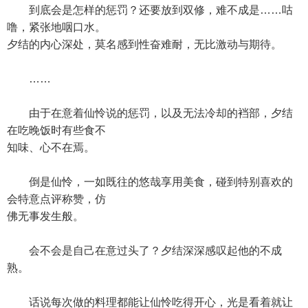
到底会是怎样的惩罚？还要放到双修，难不成是……咕
噜，紧张地咽口水。
夕结的内心深处，莫名感到性奋难耐，无比激动与期待。
……
由于在意着仙怜说的惩罚，以及无法冷却的裆部，夕结
在吃晚饭时有些食不
知味、心不在焉。
倒是仙怜，一如既往的悠哉享用美食，碰到特别喜欢的
会特意点评称赞，仿
佛无事发生般。
会不会是自己在意过头了？夕结深深感叹起他的不成
熟。
话说每次做的料理都能让仙怜吃得开心，光是看着就让