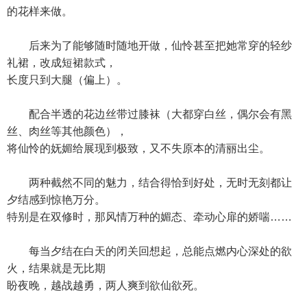
的花样来做。
后来为了能够随时随地开做，仙怜甚至把她常穿的轻纱
礼裙，改成短裙款式，
长度只到大腿（偏上）。
配合半透的花边丝带过膝袜（大都穿白丝，偶尔会有黑
丝、肉丝等其他颜色），
将仙怜的妩媚给展现到极致，又不失原本的清丽出尘。
两种截然不同的魅力，结合得恰到好处，无时无刻都让
夕结感到惊艳万分。
特别是在双修时，那风情万种的媚态、牵动心扉的娇喘……
每当夕结在白天的闭关回想起，总能点燃内心深处的欲
火，结果就是无比期
盼夜晚，越战越勇，两人爽到欲仙欲死。