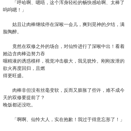
「呼哈啊、嗯唔，这个浑身轻松的畅快感哈啊、太棒了
呜呜嗯！」
姑且让肉棒继续停在深喉一会儿，爽到晃神的夕结，满
脸陶醉。
竟然在双修之外的场合，对仙怜进行了深喉中出！看着
她边含肉棒边努力吞
咽精液的诱惑模样，视觉冲击极大，我见犹怜。刚刚发泄的
欲火再度回归，且燃
得更旺盛。
肉棒非但没有丝毫变软，反而又膨胀了些许，难不成今
天的双修要提前了？
晚饭都还没吃。
「啊啊、仙怜大人，实在抱歉！我过于得意忘形了！」