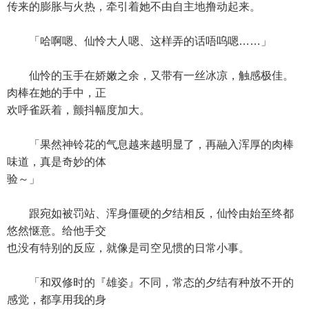
传来的膨胀与火热，牵引着她不由自主地撸动起来。
「哈啊嗯、仙怜大人嗯、这样弄的话唔呜嗯……」
仙怜的玉手在娇嫩之余，又带有一丝冰凉，触感极佳。
肉棒在她的手中，正
欢呼雀跃着，颤抖幅度加大。
「果然神铃花的气息越来越明显了，再融入浑厚的肉棒
味道，真是奇妙的体
验～」
跟宛如被罚站、浑身僵硬的夕结相反，仙怜由始至终都
悠然惬意。给他手交
也没有特别的反应，就像是司空见惯的日常小事。
「和双修时的『雄姿』不同，常态的夕结有种放不开的
感觉，都享用我的身