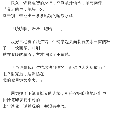
良久，恢复理智的夕结，立刻放开仙怜，抽离肉棒。
『啵』的声，龟头与朱
唇告别，牵扯出一条条粘稠的唾液水丝。
「咳咳咳、呼唔、嗯哈……」
没好气地看了眼夕结，仙怜拿起桌面装有灵水玉露的杯
子，一饮而尽。冲刷
黏在喉咙的精液，方才消除了不适感。
「虽说是我让夕结尽快习惯的，但你也太为所欲为了
吧？射完后，居然还在
我的嘴里继续变大。」
用力抓了下笔直挺立的肉棒，引得夕结吃痛地叫出声，
仙怜随即恢复平时的
出尘淡然，说着玩的，并没有生气。