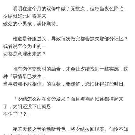
明明在这个月的双修中做了无数次，但每当夜色降临，
夕结就好比即将迎来
破处的小男孩，满怀期待。
难道是舒服过头，导致每次做完都会缺失那部分记忆？
或者说至今为止的一
切都是意淫出来的？
唯有肉体交欢时的融合，才会让夕结找到一丝实感，这
种『事情早已发生，
当事者却不敢相信』的症状，要缓解，恐怕还得好些时日。
「夕结怎么站在桌旁发呆？而且裤裆的帐篷都撑起来
了，太阳还没下山就忍
不住了吗？」
宛若天籁之音的动听音色，将夕结拉回现实。仙怜不知