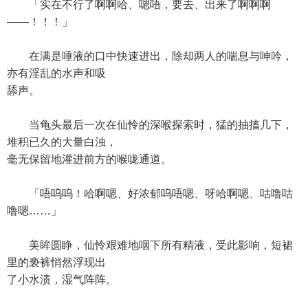
「实在不行了啊啊哈、嗯唔，要去、出来了啊啊啊
——！！！」
在满是唾液的口中快速进出，除却两人的喘息与呻吟，
亦有淫乱的水声和吸
舔声。
当龟头最后一次在仙怜的深喉探索时，猛的抽搐几下，
堆积已久的大量白浊，
毫无保留地灌进前方的喉咙通道。
「唔呜呜！哈啊嗯、好浓郁呜唔嗯、呀哈啊嗯、咕噜咕
噜嗯……」
美眸圆睁，仙怜艰难地咽下所有精液，受此影响，短裙
里的亵裤悄然浮现出
了小水渍，湿气阵阵。