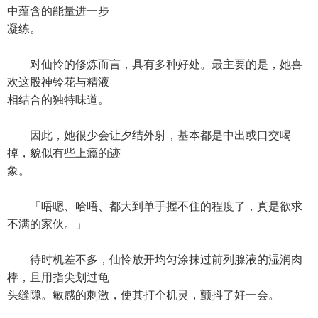
中蕴含的能量进一步
凝练。
对仙怜的修炼而言，具有多种好处。最主要的是，她喜
欢这股神铃花与精液
相结合的独特味道。
因此，她很少会让夕结外射，基本都是中出或口交喝
掉，貌似有些上瘾的迹
象。
「唔嗯、哈唔、都大到单手握不住的程度了，真是欲求
不满的家伙。」
待时机差不多，仙怜放开均匀涂抹过前列腺液的湿润肉
棒，且用指尖划过龟
头缝隙。敏感的刺激，使其打个机灵，颤抖了好一会。