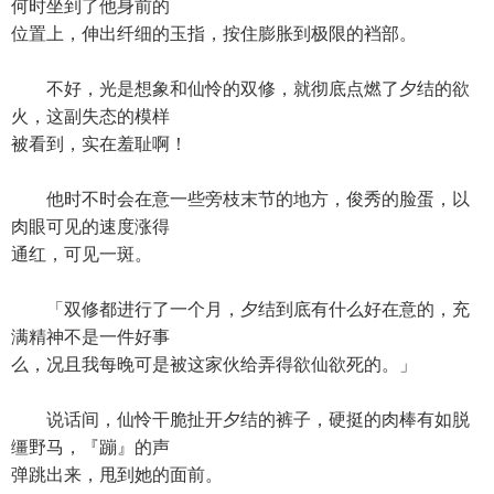
何时坐到了他身前的
位置上，伸出纤细的玉指，按住膨胀到极限的裆部。
不好，光是想象和仙怜的双修，就彻底点燃了夕结的欲
火，这副失态的模样
被看到，实在羞耻啊！
他时不时会在意一些旁枝末节的地方，俊秀的脸蛋，以
肉眼可见的速度涨得
通红，可见一斑。
「双修都进行了一个月，夕结到底有什么好在意的，充
满精神不是一件好事
么，况且我每晚可是被这家伙给弄得欲仙欲死的。」
说话间，仙怜干脆扯开夕结的裤子，硬挺的肉棒有如脱
缰野马，『蹦』的声
弹跳出来，甩到她的面前。