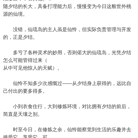
随夕结的长大，具备打理能力后，慢慢变为今日这般世外桃
源的仙境。
没错，仙琉岛的主人虽是仙怜，但实际负责管理与开发
的，正是夕结。
多亏了各种灵术的妙用，否则偌大的仙琉岛，光凭夕结
怎么可能管得过来（
从中可见他惊人的天赋）。
仙怜不知多少次感慨过——从夕结身上获得的，远比自
己付出的要多得多。
小到衣食住行，大到修炼环境，对比拥有夕结的前后，
简直是天壤之别。
时至今日，在修炼之余，仙怜能察觉到生活的乐趣并去
接受它、享受它，可