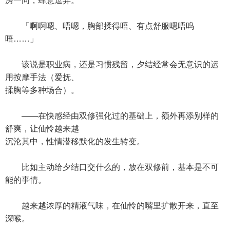
房一同，肆意逗弄。
「啊啊嗯、唔嗯，胸部揉得唔、有点舒服嗯唔呜
唔……」
该说是职业病，还是习惯残留，夕结经常会无意识的运
用按摩手法（爱抚、
揉胸等多种场合）。
——在快感经由双修强化过的基础上，额外再添别样的
舒爽，让仙怜越来越
沉沦其中，性情潜移默化的发生转变。
比如主动给夕结口交什么的，放在双修前，基本是不可
能的事情。
越来越浓厚的精液气味，在仙怜的嘴里扩散开来，直至
深喉。