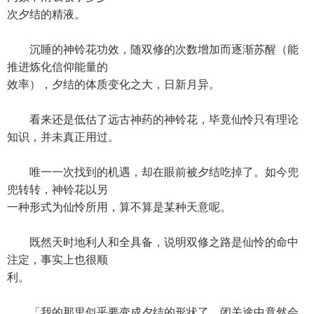
次夕结的精液。
沉睡的神铃花功效，随双修的次数增加而逐渐苏醒（能
推进炼化信仰能量的
效率），夕结的体质变化之大，日新月异。
看来还是低估了远古神药的神铃花，毕竟仙怜只有理论
知识，并未真正用过。
唯一一次找到的机遇，却在眼前被夕结吃掉了。如今兜
兜转转，神铃花以另
一种形式为仙怜所用，算不算是某种天意呢。
既然天时地利人和全具备，说明双修之路是仙怜的命中
注定，事实上也很顺
利。
「我的那里似乎要变成夕结的形状了，闭关途中竟然会