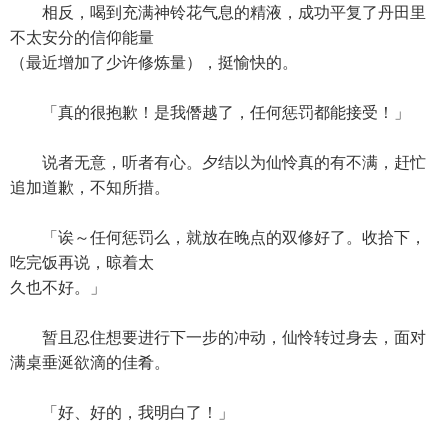
相反，喝到充满神铃花气息的精液，成功平复了丹田里
不太安分的信仰能量
（最近增加了少许修炼量），挺愉快的。
「真的很抱歉！是我僭越了，任何惩罚都能接受！」
说者无意，听者有心。夕结以为仙怜真的有不满，赶忙
追加道歉，不知所措。
「诶～任何惩罚么，就放在晚点的双修好了。收拾下，
吃完饭再说，晾着太
久也不好。」
暂且忍住想要进行下一步的冲动，仙怜转过身去，面对
满桌垂涎欲滴的佳肴。
「好、好的，我明白了！」