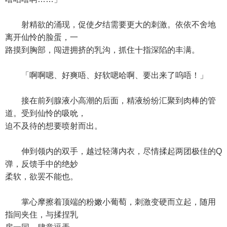
射精欲的涌现，促使夕结需要更大的刺激。依依不舍地
离开仙怜的脸蛋，一
路摸到胸部，闯进拥挤的乳沟，抓住十指深陷的丰满。
「啊啊嗯、好爽唔、好软嗯哈啊、要出来了呜唔！」
接在前列腺液小高潮的后面，精液纷纷汇聚到肉棒的管
道。受到仙怜的吸吮，
迫不及待的想要喷射而出。
伸到领内的双手，越过轻薄内衣，尽情揉起两团极佳的Q
弹，反馈手中的绝妙
柔软，欲罢不能也。
掌心摩擦着顶端的粉嫩小葡萄，刺激变硬而立起，随用
指间夹住，与揉捏乳