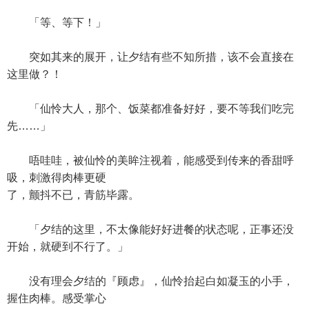
「等、等下！」
突如其来的展开，让夕结有些不知所措，该不会直接在
这里做？！
「仙怜大人，那个、饭菜都准备好好，要不等我们吃完
先……」
唔哇哇，被仙怜的美眸注视着，能感受到传来的香甜呼
吸，刺激得肉棒更硬
了，颤抖不已，青筋毕露。
「夕结的这里，不太像能好好进餐的状态呢，正事还没
开始，就硬到不行了。」
没有理会夕结的『顾虑』，仙怜抬起白如凝玉的小手，
握住肉棒。感受掌心