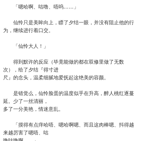
「嗯哈啊、咕噜、唔呜……」
仙怜只是美眸向上，瞟了夕结一眼，并没有阻止他的行
为，继续进行着口交。
「仙怜大人！」
得到默许的反应（毕竟能做的都在双修里做了无数
次），给了夕结『得寸进
尺』的念头，温柔细腻地爱抚起这绝美的容颜。
是错觉么，仙怜脸蛋的温度似乎在升高，醉人桃红逐蔓
延。少了一丝清丽，
多了一分美艳，情迷意乱。
「摸得有点痒哈唔、嗯哈啊嗯、而且这肉棒嗯、抖得越
来越厉害了嗯唔、咕
噜咕噜啊……」