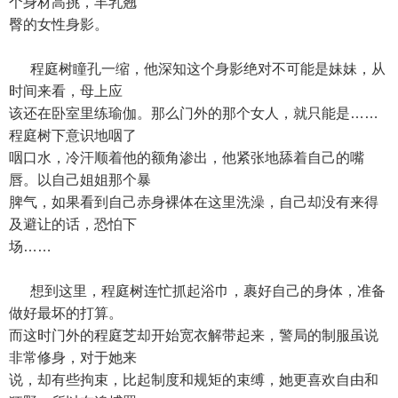
个身材高挑，丰乳翘
臀的女性身影。
程庭树瞳孔一缩，他深知这个身影绝对不可能是妹妹，从
时间来看，母上应
该还在卧室里练瑜伽。那么门外的那个女人，就只能是……
程庭树下意识地咽了
咽口水，冷汗顺着他的额角渗出，他紧张地舔着自己的嘴
唇。以自己姐姐那个暴
脾气，如果看到自己赤身裸体在这里洗澡，自己却没有来得
及避让的话，恐怕下
场……
想到这里，程庭树连忙抓起浴巾，裹好自己的身体，准备
做好最坏的打算。
而这时门外的程庭芝却开始宽衣解带起来，警局的制服虽说
非常修身，对于她来
说，却有些拘束，比起制度和规矩的束缚，她更喜欢自由和