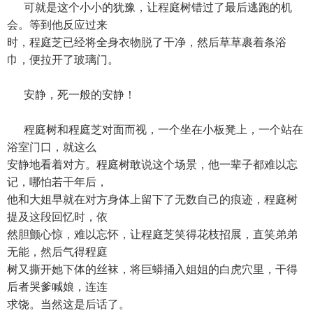
可就是这个小小的犹豫，让程庭树错过了最后逃跑的机
会。等到他反应过来
时，程庭芝已经将全身衣物脱了干净，然后草草裹着条浴
巾，便拉开了玻璃门。
安静，死一般的安静！
程庭树和程庭芝对面而视，一个坐在小板凳上，一个站在
浴室门口，就这么
安静地看着对方。程庭树敢说这个场景，他一辈子都难以忘
记，哪怕若干年后，
他和大姐早就在对方身体上留下了无数自己的痕迹，程庭树
提及这段回忆时，依
然胆颤心惊，难以忘怀，让程庭芝笑得花枝招展，直笑弟弟
无能，然后气得程庭
树又撕开她下体的丝袜，将巨蟒捅入姐姐的白虎穴里，干得
后者哭爹喊娘，连连
求饶。当然这是后话了。