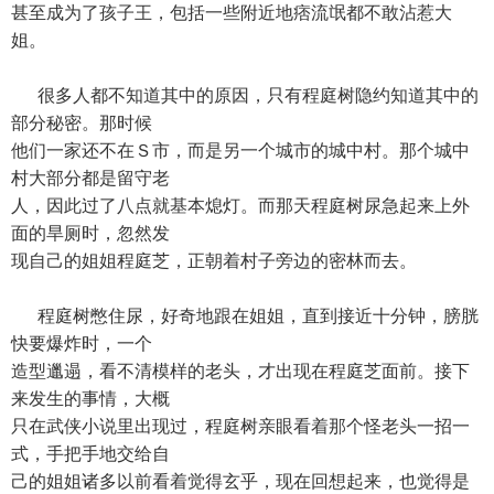
甚至成为了孩子王，包括一些附近地痞流氓都不敢沾惹大
姐。
很多人都不知道其中的原因，只有程庭树隐约知道其中的
部分秘密。那时候
他们一家还不在Ｓ市，而是另一个城市的城中村。那个城中
村大部分都是留守老
人，因此过了八点就基本熄灯。而那天程庭树尿急起来上外
面的旱厕时，忽然发
现自己的姐姐程庭芝，正朝着村子旁边的密林而去。
程庭树憋住尿，好奇地跟在姐姐，直到接近十分钟，膀胱
快要爆炸时，一个
造型邋遢，看不清模样的老头，才出现在程庭芝面前。接下
来发生的事情，大概
只在武侠小说里出现过，程庭树亲眼看着那个怪老头一招一
式，手把手地交给自
己的姐姐诸多以前看着觉得玄乎，现在回想起来，也觉得是