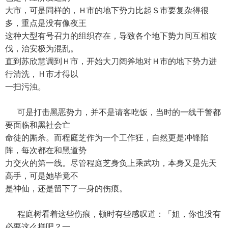
大市，可是同样的，Ｈ市的地下势力比起Ｓ市要复杂得很
多，重点是没有像夜王
这种大型有号召力的组织存在，导致各个地下势力间互相攻
伐，治安极为混乱。
直到苏欣慧调到Ｈ市，开始大刀阔斧地对Ｈ市的地下势力进
行清洗，Ｈ市才得以
一扫污浊。
可是打击黑恶势力，并不是请客吃饭，当时的一线干警都
要面临和黑社会亡
命徒的厮杀。而程庭芝作为一个工作狂，自然更是冲锋陷
阵，每次都在和黑道势
力交火的第一线。尽管程庭芝身负上乘武功，本身又是先天
高手，可是她毕竟不
是神仙，还是留下了一身的伤痕。
程庭树看着这些伤痕，顿时有些感叹道：「姐，你也没有
必要这么拼吧？一