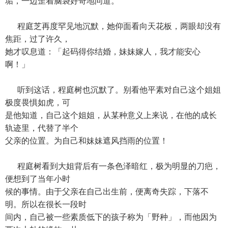
垢，一边歪着脑袋好奇地问道。
程庭芝再度罕见地沉默，她仰面看向天花板，两眼却没有
焦距，过了许久，
她才叹息道：「起码得你结婚，妹妹嫁人，我才能安心
啊！」
听到这话，程庭树也沉默了。别看他平素对自己这个姐姐
极度畏惧如虎，可
是他知道，自己这个姐姐，从某种意义上来说，在他的成长
轨迹里，代替了半个
父亲的位置。为自己和妹妹遮风挡雨的位置！
程庭树看到大姐背后有一条色泽暗红，极为明显的刀疤，
便想到了当年小时
候的事情。由于父亲在自己出生前，便离奇失踪，下落不
明。所以在很长一段时
间内，自己被一些素质低下的孩子称为「野种」，而他因为