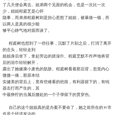
了几天便会离去。姐弟两个见面的机会，也是一次比一次
少，姐姐程庭芝是心怀
隐事，而弟弟程庭树则是担心惹怒了姐姐，被暴揍一顿，所
以两人是真的很少能
够平心静气地对面而谈了。
程庭树也想到了一些往事，沉默了片刻之后，打消了离开
的念头，轻轻走到
姐姐身后坐下，拿起旁边的搓澡巾。程庭芝默不作声地将背
后的浴巾轻轻解开，
露出了她健康小麦色的肌肤。程庭树看着那后背，忽觉内心
微微一痛，那原本结
实健美的背后上，竟有些难看的疤痕，有利器留下的，有钝
器击打而产生的，其
中最狰狞的当属后腰处的一个子弹留下的贯穿伤。
自己的这个姐姐真的是办案不要命了，她之前所在的Ｈ市
也是个经济发达的