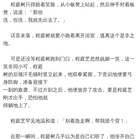
程庭树只得赔着笑脸，从小板凳上站起，然后伸手对着板
凳，说道：「那你
洗，你洗，我就先出去了。」
话音未落，程庭树就要小跑着离开浴室，逃离这个是非之
地。
可是还没等程庭树跑到门口，程庭芝忽然妩媚一笑，这一
笑非同小可，程庭
树的后颈汗毛顿时竖立起来，他双拳紧握，下意识地便要弓
身防御，准备迎接下
一刻的敌袭。不过片刻之后，他便放弃了攻击。要是程庭芝
刚才出手，恐怕他就
得躺地上了。
程庭芝罕见地温和道：「别着急走啊，帮我搓个背！」
在那一瞬间，程庭树几乎以为是自己幻听了，他张开自己