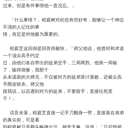
过来。但是有件事情他一直没忘。」
「什么事情？」程庭树对此也有些好奇，能够让一个神志
不清的人记住的事
情，肯定是对他极为重要的。
程庭芝这回倒是回答得极快，「师父他说，他曾经和术道
一个顶尖高手约定
过，由他们各自带出的徒弟交手，三局两胜。他第一局输
了，输得很惨，我那个
从未谋面的大师兄，不仅被对方的徒弟算计落败，还被众高
手围攻斩杀。师父他
跟我说，以后遇到对方的徒弟，不要留手，直接往死里
干！」
话音未落，程庭芝直接一记手刀翻身一劈，直接落在弟弟
的鼻尖前，可是看
到程庭树只是额头略微出汗，顿觉无趣，说道：「只可惜师