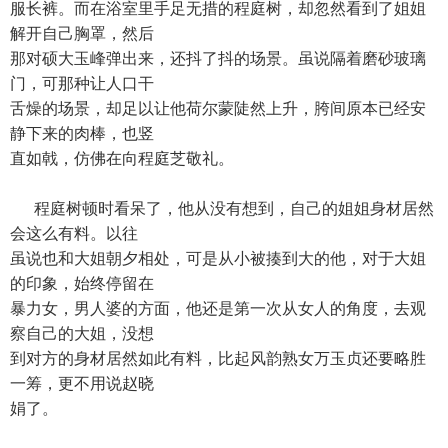
服长裤。而在浴室里手足无措的程庭树，却忽然看到了姐姐
解开自己胸罩，然后
那对硕大玉峰弹出来，还抖了抖的场景。虽说隔着磨砂玻璃
门，可那种让人口干
舌燥的场景，却足以让他荷尔蒙陡然上升，胯间原本已经安
静下来的肉棒，也竖
直如戟，仿佛在向程庭芝敬礼。
程庭树顿时看呆了，他从没有想到，自己的姐姐身材居然
会这么有料。以往
虽说也和大姐朝夕相处，可是从小被揍到大的他，对于大姐
的印象，始终停留在
暴力女，男人婆的方面，他还是第一次从女人的角度，去观
察自己的大姐，没想
到对方的身材居然如此有料，比起风韵熟女万玉贞还要略胜
一筹，更不用说赵晓
娟了。