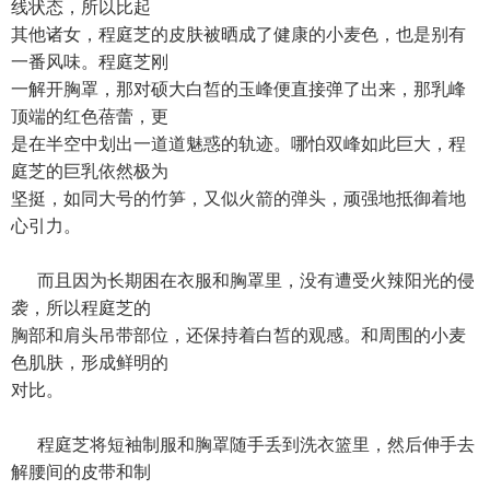
线状态，所以比起
其他诸女，程庭芝的皮肤被晒成了健康的小麦色，也是别有
一番风味。程庭芝刚
一解开胸罩，那对硕大白皙的玉峰便直接弹了出来，那乳峰
顶端的红色蓓蕾，更
是在半空中划出一道道魅惑的轨迹。哪怕双峰如此巨大，程
庭芝的巨乳依然极为
坚挺，如同大号的竹笋，又似火箭的弹头，顽强地抵御着地
心引力。
而且因为长期困在衣服和胸罩里，没有遭受火辣阳光的侵
袭，所以程庭芝的
胸部和肩头吊带部位，还保持着白皙的观感。和周围的小麦
色肌肤，形成鲜明的
对比。
程庭芝将短袖制服和胸罩随手丢到洗衣篮里，然后伸手去
解腰间的皮带和制