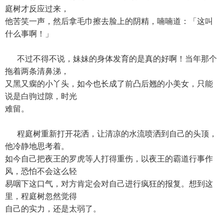
庭树才反应过来，
他苦笑一声，然后拿毛巾擦去脸上的阴精，喃喃道：「这叫
什么事啊！」
不过不得不说，妹妹的身体发育的是真的好啊！当年那个
拖着两条清鼻涕，
又黑又瘸的小丫头，如今也长成了前凸后翘的小美女，只能
说是白驹过隙，时光
难留。
程庭树重新打开花洒，让清凉的水流喷洒到自己的头顶，
他冷静地思考着。
如今自己把夜王的罗虎等人打得重伤，以夜王的霸道行事作
风，恐怕不会这么轻
易咽下这口气，对方肯定会对自己进行疯狂的报复。想到这
里，程庭树忽然觉得
自己的实力，还是太弱了。