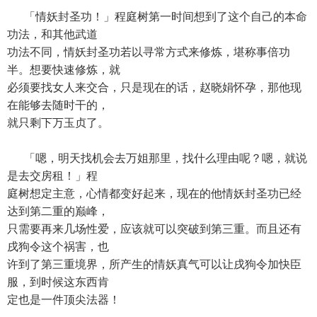
「情妖封圣功！」程庭树第一时间想到了这个自己的本命
功法，和其他武道
功法不同，情妖封圣功若以寻常方式来修炼，堪称事倍功
半。想要快速修炼，就
必须要找女人来交合，只是现在的话，赵晓娟怀孕，那他现
在能够去随时干的，
就只剩下万玉贞了。
「嗯，明天找机会去万姐那里，找什么理由呢？嗯，就说
是去交房租！」程
庭树想定主意，心情都变好起来，现在的他情妖封圣功已经
达到第二重的巅峰，
只需要再来几场性爱，应该就可以突破到第三重。而且还有
戌狗令这个祸害，也
许到了第三重境界，所产生的情妖真气可以让戌狗令加快臣
服，到时候这东西肯
定也是一件顶尖法器！