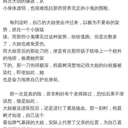
两次大劫的缘故，从
小身体虚弱，也很难抵抗那些营养充足的小鬼的围殴。
每到这时，自己的大姐便会冲过来，以极为不要命的架
势，抓住一个小孩猛
揍。而那些小鬼哪见过这种架势，纷纷逃跑。但是次数多
了，大姐也难免受伤。
而大姐背后的那处刀疤，便是有次那些孩子联络上一个校外
的地痞，偷袭她所留
下的。那一刀伤得极深，程庭树清楚地记得大姐的白校服被
染红，即使如此，她
也是奋力地将自己护在身前。
那一次是真的险，若非刚好有个老师路过，恐怕后果不堪
设想，饶是如此，
大姐被送进医院后，还是进行了紧急输血。那一刻时，程庭
树才知道，自己这个
看似脾气暴躁的大姐，实际上代替了父亲的位置，为自己遮