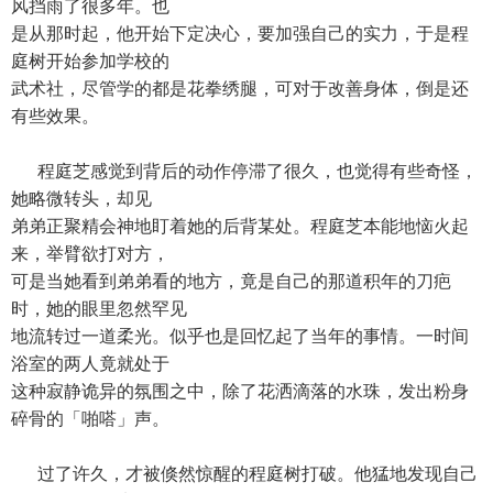
风挡雨了很多年。也
是从那时起，他开始下定决心，要加强自己的实力，于是程
庭树开始参加学校的
武术社，尽管学的都是花拳绣腿，可对于改善身体，倒是还
有些效果。
程庭芝感觉到背后的动作停滞了很久，也觉得有些奇怪，
她略微转头，却见
弟弟正聚精会神地盯着她的后背某处。程庭芝本能地恼火起
来，举臂欲打对方，
可是当她看到弟弟看的地方，竟是自己的那道积年的刀疤
时，她的眼里忽然罕见
地流转过一道柔光。似乎也是回忆起了当年的事情。一时间
浴室的两人竟就处于
这种寂静诡异的氛围之中，除了花洒滴落的水珠，发出粉身
碎骨的「啪嗒」声。
过了许久，才被倏然惊醒的程庭树打破。他猛地发现自己