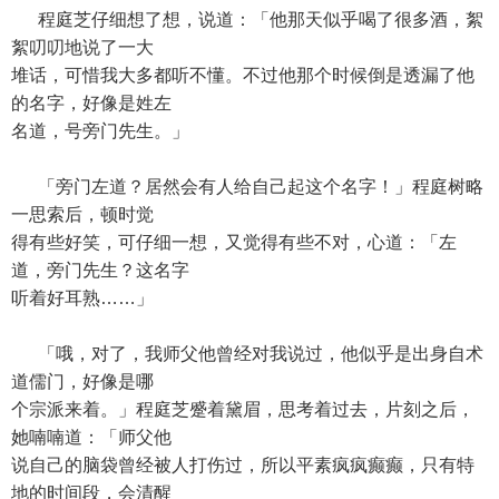
程庭芝仔细想了想，说道：「他那天似乎喝了很多酒，絮
絮叨叨地说了一大
堆话，可惜我大多都听不懂。不过他那个时候倒是透漏了他
的名字，好像是姓左
名道，号旁门先生。」
「旁门左道？居然会有人给自己起这个名字！」程庭树略
一思索后，顿时觉
得有些好笑，可仔细一想，又觉得有些不对，心道：「左
道，旁门先生？这名字
听着好耳熟……」
「哦，对了，我师父他曾经对我说过，他似乎是出身自术
道儒门，好像是哪
个宗派来着。」程庭芝蹙着黛眉，思考着过去，片刻之后，
她喃喃道：「师父他
说自己的脑袋曾经被人打伤过，所以平素疯疯癫癫，只有特
地的时间段，会清醒