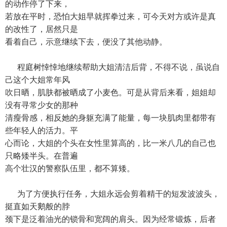
的动作停了下来，
若放在平时，恐怕大姐早就挥拳过来，可今天对方或许是真
的改性了，居然只是
看着自己，示意继续下去，便没了其他动静。
程庭树悻悻地继续帮助大姐清洁后背，不得不说，虽说自
己这个大姐常年风
吹日晒，肌肤都被晒成了小麦色。可是从背后来看，姐姐却
没有寻常少女的那种
清瘦骨感，相反她的身躯充满了能量，每一块肌肉里都带有
些年轻人的活力。平
心而论，大姐的个头在女性里算高的，比一米八几的自己也
只略矮半头。在普遍
高个壮汉的警察队伍里，都不算矮。
为了方便执行任务，大姐永远会剪着精干的短发波波头，
挺直如天鹅般的脖
颈下是泛着油光的锁骨和宽阔的肩头。因为经常锻炼，后者