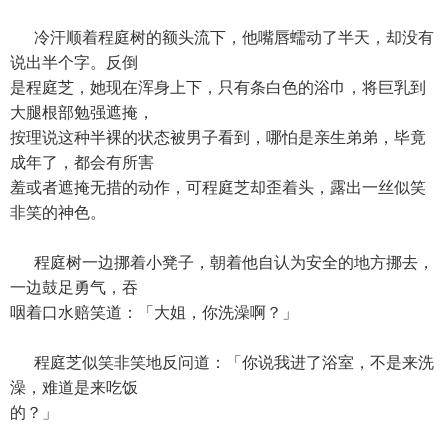
冷汗顺着程庭树的额头流下，他嘴唇蠕动了半天，却没有
说出半个字。反倒
是程庭芝，她现在浑身上下，只有条白色的浴巾，将巨乳到
大腿根部勉强遮掩，
按理说这种半裸的状态被男子看到，哪怕是亲生弟弟，毕竟
成年了，都会有所害
羞或者遮掩无措的动作，可程庭芝却歪着头，露出一丝似笑
非笑的神色。
程庭树一边挪着小凳子，朝着他自认为安全的地方挪去，
一边鼓足勇气，吞
咽着口水赔笑道：「大姐，你洗澡啊？」
程庭芝似笑非笑地反问道：「你说我进了浴室，不是来洗
澡，难道是来吃饭
的？」