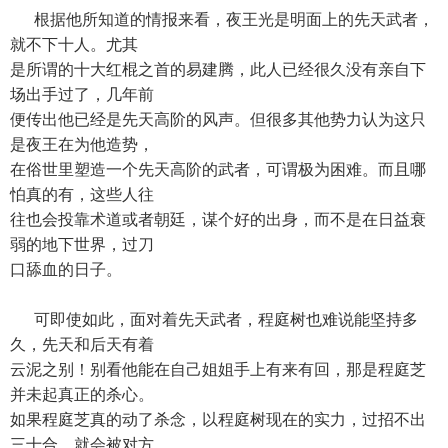
根据他所知道的情报来看，夜王光是明面上的先天武者，
就不下十人。尤其
是所谓的十大红棍之首的易建腾，此人已经很久没有亲自下
场出手过了，几年前
便传出他已经是先天高阶的风声。但很多其他势力认为这只
是夜王在为他造势，
在俗世里塑造一个先天高阶的武者，可谓极为困难。而且哪
怕真的有，这些人往
往也会投靠术道或者朝廷，谋个好的出身，而不是在日益衰
弱的地下世界，过刀
口舔血的日子。
可即使如此，面对着先天武者，程庭树也难说能坚持多
久，先天和后天有着
云泥之别！别看他能在自己姐姐手上有来有回，那是程庭芝
并未起真正的杀心。
如果程庭芝真的动了杀念，以程庭树现在的实力，过招不出
三十合，就会被对方