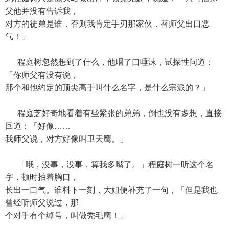
父他并没有告诉我，
对方的徒弟是谁，否则我肯定手刃那家伙，替师父出口恶
气！」
程庭树忽然想到了什么，他咽了口唾沫，试探性问道：
「你师父有没有说，
那个和他约定的顶尖高手叫什么名字，是什么宗派的？」
程庭芝好奇地看着有些紧张的弟弟，倒也没有多想，直接
回道：「好像……
我师父说，对方好像叫卫天鹰。」
「哦，没事，没事，算我多嘴了。」程庭树一听这个名
字，顿时拍着胸口，
长出一口气。谁料下一刻，大姐便补充了一句，「但是我也
曾经听师父说过，那
个对手有个绰号，叫做秃毛鹰！」