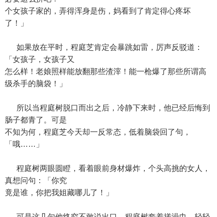
个女孩子家的，弄得浑身是伤，妈看到了肯定得心疼坏
了！」
如果放在平时，程庭芝肯定会暴跳如雷，厉声反驳道：
「女孩子，女孩子又
怎么样！老娘照样能放翻那些渣滓！能一枪爆了那些所谓高
级杀手的脑袋！」
所以当程庭树脱口而出之后，冷静下来时，他已经后悔到
肠子都青了。可是
不知为何，程庭芝今天却一反常态，低着脑袋回了句，
「哦……」
程庭树两眼圆瞪，看着眼前身材爆炸，个头高挑的女人，
真想问句：「你究
竟是谁，你把我姐藏哪儿了！」
可是这几句他终究不敢说出口，程庭树套着搓澡巾，轻轻