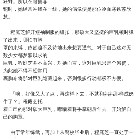
狂野。所以在追捕罪
犯时，她经常冲锋在一线，她的偶像便是那位冷面寒铁苏欣
慧。
程庭芝解开短袖制服的纽扣，那硕大又坚挺的巨乳顿时弹
了出来，哪怕有胸
罩的束缚，依然迫不及待地出来想要透气。对于自己这对无
数少女都梦寐以求的
巨乳，程庭芝并不高兴，对她而言，这对巨乳只是个累赘，
为此她不得不经常用
裹胸布将那对巨乳隐藏起来，否则很多行动都极不方便。
「唉，好像又大了点，再这样下去，不就和妈妈那样成奶
牛了？」程庭芝托
着自己的那对硕大巨乳，嘟囔着将手掌朝后伸去，开始解自
己的胸罩。
由于常年练武，再加上从警校毕业后，程庭芝一直处于一